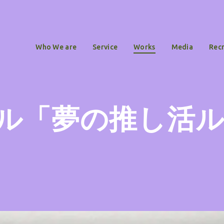
Who We are
Service
Works
Media
Recr
ル「夢の推し活