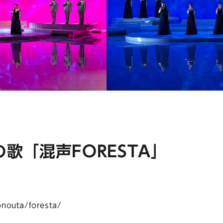
歌「混声FORESTA」
中
nouta/foresta/