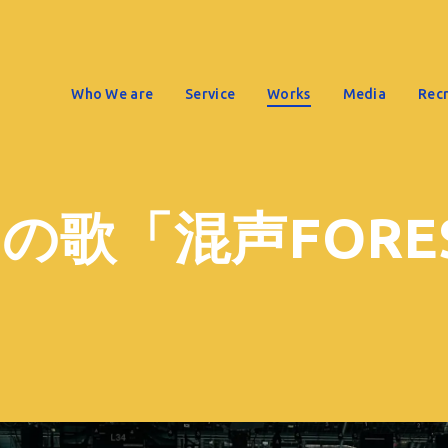
Who We are
Service
Works
Media
Recr
の歌「混声FORE