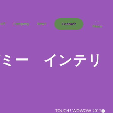
uit
Company
News
Contact
Menu
デミー インテリ
TOUCH！WOWOW 2012