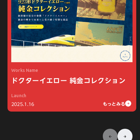
ジュエリーの販売・製造を行っているBICO・GHI様
Works Name
が販売する923形ドクターイエロー純金コレクショ
ドクターイエロー 純金コレクション
ンのLP制作を担当させていただきました。
Launch
もっとみる
もっとみる
2025.1.16