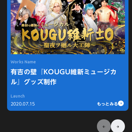
Works Name
KOUGU維新は、お笑い芸人による「2.7次元ミュー
ジカル」。日本テレビ系列のバラエティ番組「有吉
有吉の壁『KOUGU維新ミュージカ
の壁」のコーナー「ブレイク芸人選手権2020」で誕
ル』グッズ制作
生。同番組のテレビ放送と公式YouTubeチャンネル
を中心に活動している。
Launch
もっとみる
もっとみる
2020.07.15