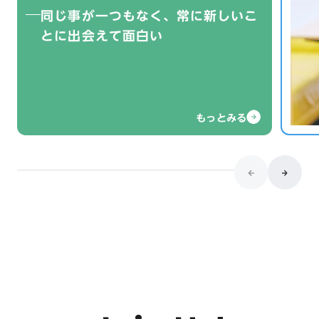
同じ事が一つもなく、常に新しいこ
や
とに出会えて面白い
もっとみる
も