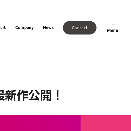
uit
Company
News
Contact
Menu
」最新作公開！